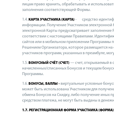
лицам право хранить, обрабатывать и использова
заполнения соответствующей Формы.
1.4.
- средство идентифи
КАРТА УЧАСТНИКА (КАРТА)
информации. Получение Участником электронной К
электронной Карты предусматривает заполнение Ре
соответствии с настоящими Правилами. Идентифик
сайтов или в мобильном приложении Программы по
Решением Организатора, которое размещается на 
участников программ, указанных в преамбуле, мог
1.5.
— счет, открываемый в
БОНУСНЫЙ СЧЁТ (СЧЕТ)
начисленных/списанных Бонусов и текущем бонусн
Программы.
1.6.
виртуальные условные бонусн
БОНУСЫ, БАЛЛЫ -
может быть использована Участником для получени
обмена Бонусов на Скидку, либо получение иных п
средством платежа, не могут быть выданы в денеж
1.7. РЕГИСТРАЦИОННАЯ ФОРМА УЧАСТНИКА (ФОРМА)