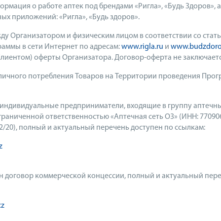
рмация о работе аптек под брендами «Ригла», «Будь Здоров», 
ых приложений: «Ригла», «Будь здоров».
у Организатором и физическим лицом в соответствии со статье
аммы в сети Интернет по адресам:
www.rigla.ru
и
www.budzdoro
лиентом) оферты Организатора. Договор-оферта не заключается 
 личного потребления Товаров на Территории проведения Прог
индивидуальные предприниматели, входящие в группу аптечных 
аниченной ответственностью «Аптечная сеть О3» (ИНН: 7709068
.42/20), полный и актуальный перечень доступен по ссылкам:
z
чен договор коммерческой концессии, полный и актуальный пере
cz