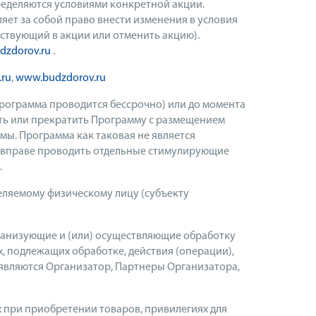
ределяются условиями конкретной акции.
ет за собой право внести изменения в условия
аствующий в акции или отменить акцию).
zdorov.ru
.
.ru
,
www.budzdorov.ru
Программа проводится бессрочно) или до момента
ить или прекратить Программу с размещением
ы. Программа как таковая не является
р вправе проводить отдельные стимулирующие
.
еляемому физическому лицу (субъекту
рганизующие и (или) осуществляющие обработку
, подлежащих обработке, действия (операции),
вляются Организатор, Партнеры Организатора,
х при приобретении товаров, привилегиях для