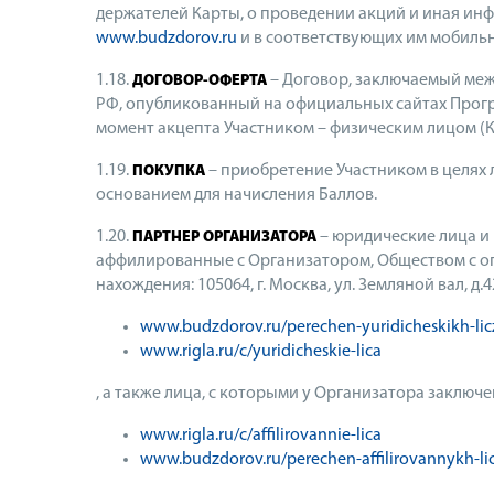
держателей Карты, о проведении акций и иная инфо
www.budzdorov.ru
и в соответствующих им мобильн
1.18.
– Договор, заключаемый межд
ДОГОВОР-ОФЕРТА
РФ, опубликованный на официальных сайтах Прогр
момент акцепта Участником – физическим лицом (К
1.19.
– приобретение Участником в целях
ПОКУПКА
основанием для начисления Баллов.
1.20.
– юридические лица и 
ПАРТНЕР ОРГАНИЗАТОРА
аффилированные с Организатором, Обществом с огр
нахождения: 105064, г. Москва, ул. Земляной вал, д
www.budzdorov.ru/perechen-yuridicheskikh-lic
www.rigla.ru/c/yuridicheskie-lica
, а также лица, с которыми у Организатора заклю
www.rigla.ru/c/affilirovannie-lica
www.budzdorov.ru/perechen-affilirovannykh-li