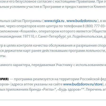
ом и его безусловное согласие с настоящими Правилами. При э
ным условием участия в Программе и предоставляется Клиент
льных сайтах Программы (
www.rigla.ru
,
www.budzdorov.ru
), в 
ме, через операторов колл-центра по телефонам 8 (800) 777-03-03
приложении «Кошелёк», оператором которого является Обществ
хождения: 197110, г. Санкт-Петербург, ул. Лодейнопольская, д. 5,
ентр в целях контроля качества обслуживания и разрешения сп
тся держатели карт ранее действовавших программ лояльности,
рты.
амного характера, передаваемая Участнику с использованием
— программа реализуется на территории Российской феде
ОРИЯ)
здоров» (адреса аптек указаны на сайте
www.budzdorov.ru/store
),
ых приложениях бренда «Ригла»*, «Будь здоров»**. Перечень а
________________________________________________________