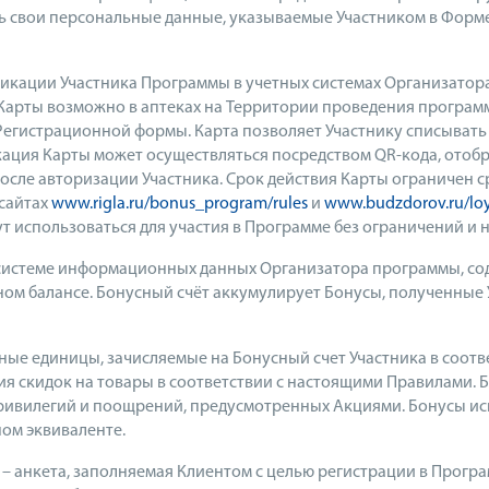
ть свои персональные данные, указываемые Участником в Форм
кации Участника Программы в учетных системах Организатора
арты возможно в аптеках на Территории проведения программ
гистрационной формы. Карта позволяет Участнику списывать и
ация Карты может осуществляться посредством QR-кода, отоб
сле авторизации Участника. Срок действия Карты ограничен 
сайтах
www.rigla.ru/bonus_program/rules
и
www.budzdorov.ru/loy
ут использоваться для участия в Программе без ограничений и 
 системе информационных данных Организатора программы, со
ом балансе. Бонусный счёт аккумулирует Бонусы, полученные
ые единицы, зачисляемые на Бонусный счет Участника в соотв
я скидок на товары в соответствии с настоящими Правилами. Б
ривилегий и поощрений, предусмотренных Акциями. Бонусы исп
ном эквиваленте.
– анкета, заполняемая Клиентом с целью регистрации в Прогр