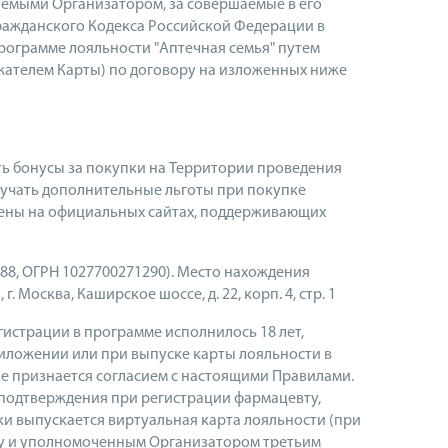
емыми Организатором, за совершаемые в его
Гражданского Кодекса Российской Федерации в
рограмме лояльности "Аптечная семья" путем
ржателем Карты) по договору на изложенных ниже
ь бонусы за покупки на Территории проведения
учать дополнительные льготы при покупке
щены на официальных сайтах, поддерживающих
88, ОГРН 1027700271290). Место нахождения
г. Москва, Каширское шоссе, д. 22, корп. 4, стр. 1
истрации в программе исполнилось 18 лет,
риложении или при выпуске карты лояльности в
еке признается согласием с настоящими Правилами.
а подтверждения при регистрации фармацевту,
и выпускается виртуальная карта лояльности (при
ору и уполномоченным Организатором третьим