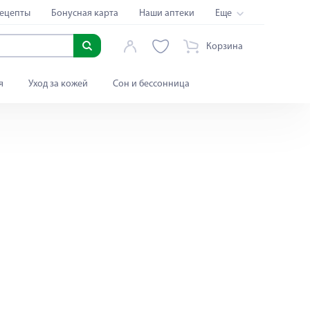
ецепты
Бонусная карта
Наши аптеки
Еще
Корзина
я
Уход за кожей
Сон и бессонница