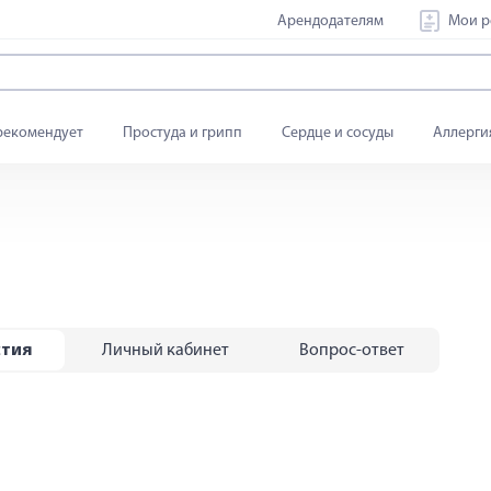
Арендодателям
Мои р
рекомендует
Простуда и грипп
Сердце и сосуды
Аллерги
стия
Личный кабинет
Вопрос-ответ