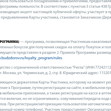
ников пользоваться поощрениями и привилегиями, предоставля
рограммы лояльности. В соответствии с пунктом 3 статьи 438 
изводящее акцепт настоящей публичной оферты, участвует в п
с предъявлением Карты участника, становится Заказчиком (Де
— программа, позволяющая Участникам накапливат
ПРОГРАММА)
енных бонусов для получения скидок на оплату Покупок и пол
имуществ представлен в разделе 2. Правила Программы разме
budzdorov.ru/loyalty_program/rules
.
ество с ограниченной ответственностью "Ригла" (ИНН 77242112
Москва, ул. Чермянская, д. 2, стр. 8. Юридический адрес: 115201, 
ляющееся держателем Карты Участника, которому на момент рег
ние к Программе, путем регистрации на сайте, в мобильном п
 в мобильном приложении, а также регистрация на кассе в апт
тся включая, но не ограничиваясь: озвучивание/передача код
ллов. При регистрации/авторизации пользователю автоматическ
казанный номер телефона). Участник предоставляет Организат