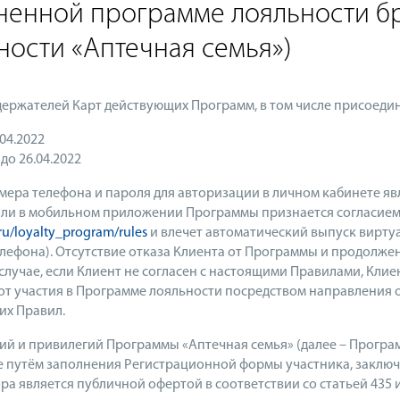
иненной программе лояльности б
ности «Аптечная семья»)
держателей Карт действующих Программ, в том числе присоедин
04.2022
о 26.04.2022
ера телефона и пароля для авторизации в личном кабинете яв
е или в мобильном приложении Программы признается согласи
u/loyalty_program/rules
и влечет автоматический выпуск виртуа
лефона). Отсутствие отказа Клиента от Программы и продолже
В случае, если Клиент не согласен с настоящими Правилами, Кл
 от участия в Программе лояльности посредством направления 
их Правил.
й и привилегий Программы «Аптечная семья» (далее – Програм
 путём заполнения Регистрационной формы участника, заключ
ра является публичной офертой в соответствии со статьей 435 и