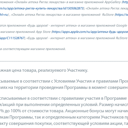
ожения «Онлайн аптека Ригла: лекарства» в магазине приложений
AppGallery
(
htt
com/ru/app/аптека-ригла-купить-лекарства/id1505062873
), «Онлайн аптека Ригла: ле
&hl=ru
) , «Онлайн аптека Ригла: лекарства» в магазине приложений
RuStore
(
https://
тся приложения «Будь здоров! - интернет аптека» в магазине приложений
Google
» в магазине приложений
App
Store
(
https://apps.apple.com/ru/app/аптека-будь-здоро
app
/
C
111528767
), «Будь здоров! - интернет аптека» в магазине приложений
RuStore
 в соответствующем магазине приложений.
________________________________________________________
жная цена товара, реализуемого Участнику.
ываемые в соответствии с Условиями Участия и правилами Про
ниях на территории проведения Программы в момент совершени
списываемые в соответствии с правилами участия в Программе
акций при выполнении определенных условий. Размер начисле
% до 100% от стоимости товара. Акционные бонусы могут начисл
никам Программы, так и определенным категориям Участников 
акту совершения покупки, соответствующей условиям акции, та