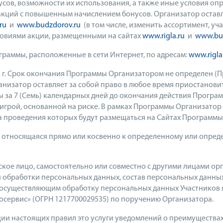
усов, возможности их использования, а также иные условия оп
акций с повышенным начислением бонусов. Организатор оставля
ru
и
www.budzdorov.ru
(в том числе, изменить ассортимент, уч
словиями акции, размещенными на сайтах
www.rigla.ru
и
www.bud
граммы, расположенные в сети Интернет, по адресам:
www.rigla
22 г. Срок окончания Программы Организатором не определен (
низатор оставляет за собой право в любое время приостанов
за 7 (Семь) календарных дней до окончания действия Программ
игрой, основанной на риске. В рамках Программы Организато
 проведения которых будут размещаться на Сайтах Программы
 относящаяся прямо или косвенно к определенному или опред
ское лицо, самостоятельно или совместно с другими лицами о
 обработки персональных данных, состав персональных данных
осуществляющим обработку персональных данных Участников я
осервис» (ОГРН 1217700029535) по поручению Организатора.
ции настоящих правил это услуги уведомлений о преимущества