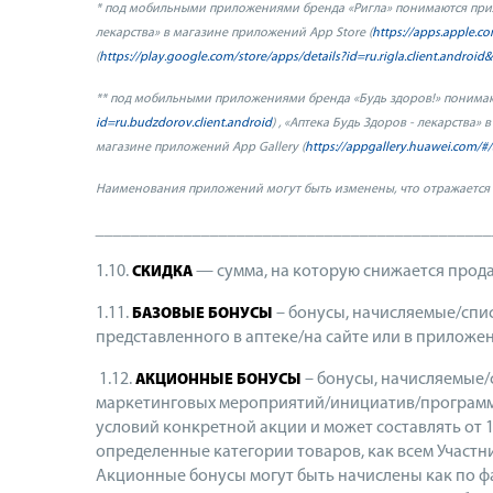
*
под мобильными приложениями бренда «Ригла» понимаются прил
лекарства» в магазине приложений
App
Store
(
https://apps.apple.
(
https://play.google.com/store/apps/details?id=ru.rigla.client.android
** под мобильными приложениями бренда «Будь здоров!» понимаю
id=ru.budzdorov.client.android
) , «Аптека Будь Здоров - лекарства
магазине приложений
App
Gallery
(
https
://
appgallery
.
huawei
.
com
/#/
Наименования приложений могут быть изменены, что отражается
_____________________________________________
1.10.
— сумма, на которую снижается прода
СКИДКА
1.11.
– бонусы, начисляемые/спис
БАЗОВЫЕ БОНУСЫ
представленного в аптеке/на сайте или в приложе
1.12.
– бонусы, начисляемые/
АКЦИОННЫЕ БОНУСЫ
маркетинговых мероприятий/инициатив/программ/
условий конкретной акции и может составлять от 1
определенные категории товаров, как всем Участ
Акционные бонусы могут быть начислены как по ф