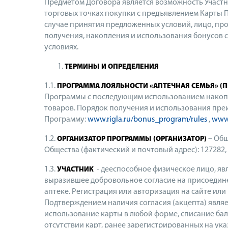
Предметом Договора является возможность Участ
торговых точках покупки с предъявлением Карты П
случае принятия предложенных условий, лицо, про
получения, накопления и использования бонусов 
условиях.
ТЕРМИНЫ И ОПРЕДЕЛЕНИЯ
1.1.
ПРОГРАММА ЛОЯЛЬНОСТИ «АПТЕЧНАЯ СЕМЬЯ» (
Программы с последующим использованием накопл
товаров. Порядок получения и использования пре
Программу:
www.rigla.ru/bonus_program/rules
,
www.
1.2.
– Общ
ОРГАНИЗАТОР ПРОГРАММЫ (ОРГАНИЗАТОР)
Общества (фактический и почтовый адрес): 127282, г. 
1.3.
- дееспособное физическое лицо, яв
УЧАСТНИК
выразившее добровольное согласие на присоедине
аптеке. Регистрация или авторизация на сайте или
Подтверждением наличия согласия (акцепта) являе
использование карты в любой форме, списание ба
отсутствии карт, ранее зарегистрированных на у