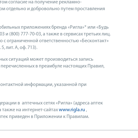
том согласие на получение рекламно-
ом отдельно и добровольно путем проставления
мобильных приложениях бренда «Ригла»* или «Будь
 и (800) 777-70-03, а также в сервисах третьих лиц.
о с ограниченной ответственностью «Бесконтакт»
 лит. А, оф. 713).
орных ситуаций может производиться запись
 перечисленных в преамбуле настоящих Правил,
 контактной информации, указанной при
рации в аптечных сетях «Ригла» (адреса аптек
 а также на интернет-сайтах
www.rigla.ru
,
птек приведен в Приложении к Правилам.
________________________________________________________