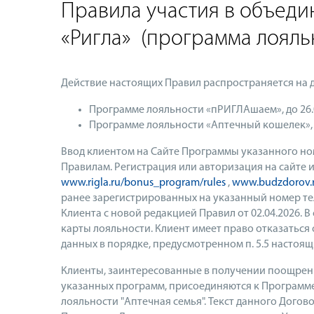
Правила участия в объед
«Ригла» (программа лояль
Действие настоящих Правил распространяется на 
Программе лояльности «пРИГЛАшаем», до 26.
Программе лояльности «Аптечный кошелек», д
Ввод клиентом на Сайте Программы указанного ном
Правилам. Регистрация или авторизация на сайт
www.rigla.ru/bonus_program/rules
,
www.budzdorov.r
ранее зарегистрированных на указанный номер те
Клиента с новой редакцией Правил от 02.04.2026. 
карты лояльности. Клиент имеет право отказаться
данных в порядке, предусмотренном п. 5.5 настоящ
Клиенты, заинтересованные в получении поощрени
указанных программ, присоединяются к Программе
лояльности "Аптечная семья". Текст данного Догово