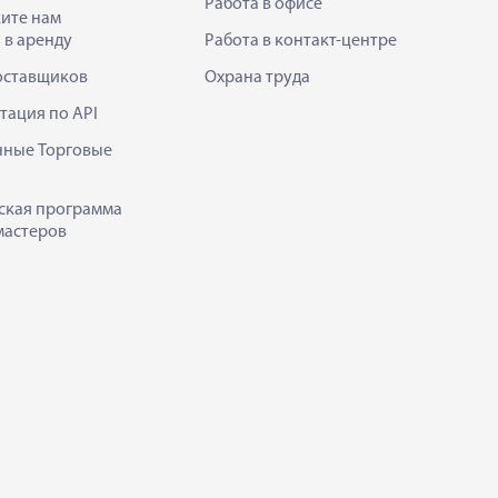
Работа в офисе
ите нам
 в аренду
Работа в контакт-центре
оставщиков
Охрана труда
тация по API
нные Торговые
ская программа
мастеров