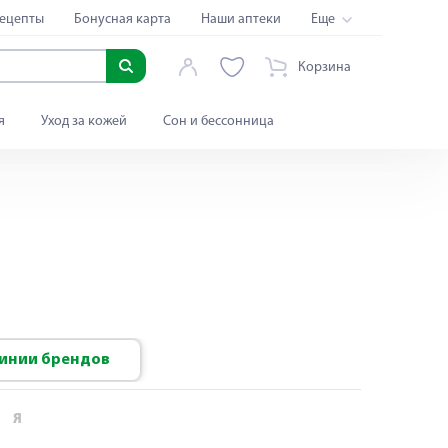
ецепты
Бонусная карта
Наши аптеки
Еще
Корзина
я
Уход за кожей
Сон и бессонница
инии брендов
Я