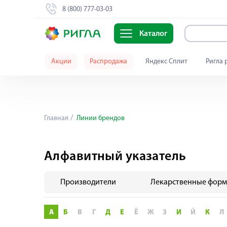
8 (800) 777-03-03
Каталог
Акции
Распродажа
Яндекс Сплит
Ригла 
Главная
Линии брендов
Алфавитный указатель
Производители
Лекарственные фор
А
Б
В
Г
Д
Е
Ё
Ж
З
И
Й
К
Л