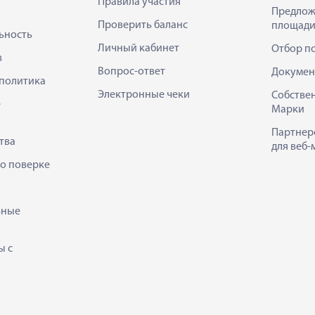
Правила участия
Предлож
Проверить баланс
площади
ьность
Личный кабинет
Отбор п
в
Вопрос-ответ
Докумен
политика
Электронные чеки
Собстве
е
Марки
Партнер
тва
для веб-
 о поверке
ьные
ы с