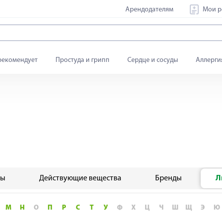
Арендодателям
Мои р
рекомендует
Простуда и грипп
Сердце и сосуды
Аллерги
мы
Действующие вещества
Бренды
Л
М
Н
О
П
Р
С
Т
У
Ф
Х
Ц
Ч
Ш
Щ
Э
Ю