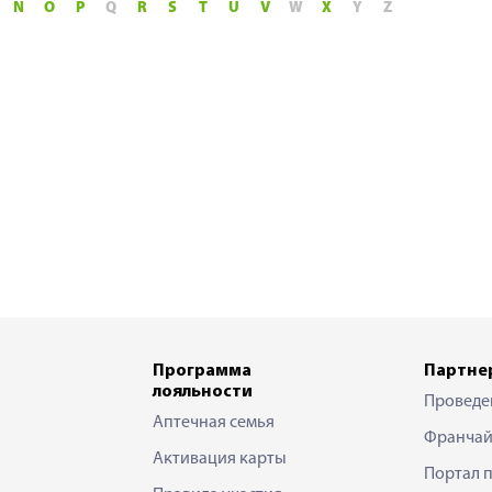
N
O
P
Q
R
S
T
U
V
W
X
Y
Z
Программа
Партне
лояльности
Проведе
Аптечная семья
Франчай
Активация карты
Портал 