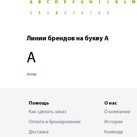
A
B
C
D
E
F
G
H
I
J
K
L
M
0
1
2
3
4
5
6
7
8
9
Линии брендов на букву А
А
Актив
Помощь
О нас
Как сделать заказ
О компании
Оплата и бронирование
История
Доставка
Команда