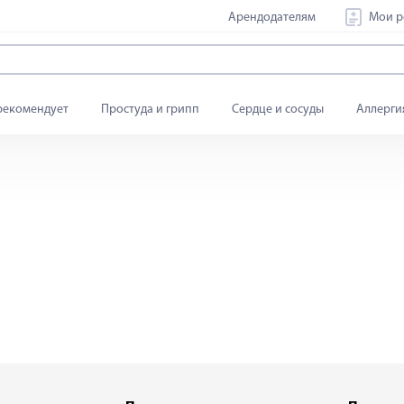
Арендодателям
Мои р
рекомендует
Простуда и грипп
Сердце и сосуды
Аллерги