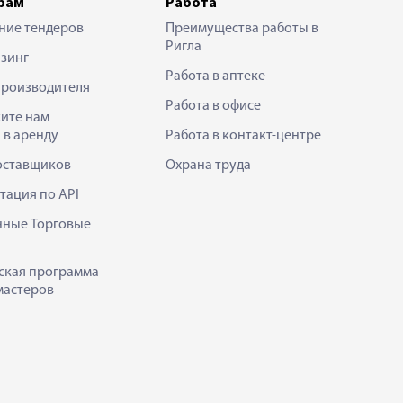
рам
Работа
ние тендеров
Преимущества работы в
Ригла
зинг
Работа в аптеке
производителя
Работа в офисе
ите нам
 в аренду
Работа в контакт-центре
оставщиков
Охрана труда
тация по API
нные Торговые
ская программа
мастеров