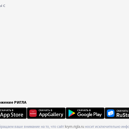
ы с
жение РИГЛА
Обращаем ваше внимание на то, что сайт
krym.rigla.ru
носит исключительно инфо