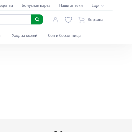
ецепты
Бонусная карта
Наши аптеки
Еще
Корзина
я
Уход за кожей
Сон и бессонница