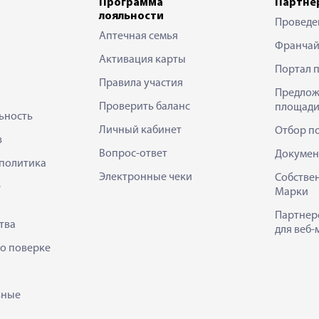
Программа
Партне
лояльности
Проведе
Аптечная семья
Франчай
Активация карты
Портал 
Правила участия
Предлож
Проверить баланс
площади
ьность
Личный кабинет
Отбор п
в
Вопрос-ответ
Докумен
политика
Электронные чеки
Собстве
е
Марки
Партнер
тва
для веб-
 о поверке
ьные