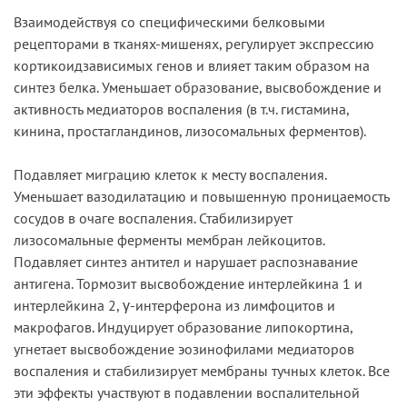
Взаимодействуя со специфическими белковыми
рецепторами в тканях-мишенях, регулирует экспрессию
кортикоидзависимых генов и влияет таким образом на
синтез белка. Уменьшает образование, высвобождение и
активность медиаторов воспаления (в т.ч. гистамина,
кинина, простагландинов, лизосомальных ферментов).
Подавляет миграцию клеток к месту воспаления.
Уменьшает вазодилатацию и повышенную проницаемость
сосудов в очаге воспаления. Стабилизирует
лизосомальные ферменты мембран лейкоцитов.
Подавляет синтез антител и нарушает распознавание
антигена. Тормозит высвобождение интерлейкина 1 и
интерлейкина 2, γ-интерферона из лимфоцитов и
макрофагов. Индуцирует образование липокортина,
угнетает высвобождение эозинофилами медиаторов
воспаления и стабилизирует мембраны тучных клеток. Все
эти эффекты участвуют в подавлении воспалительной