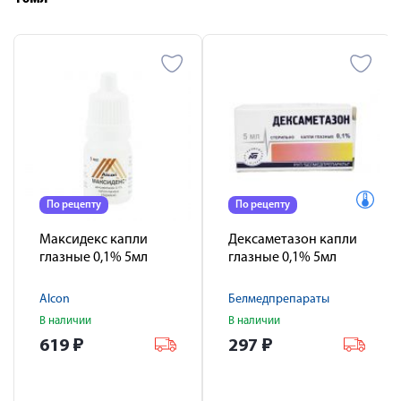
По рецепту
По рецепту
Максидекс капли
Дексаметазон капли
глазные 0,1% 5мл
глазные 0,1% 5мл
Alcon
Белмедпрепараты
В наличии
В наличии
619
₽
297
₽