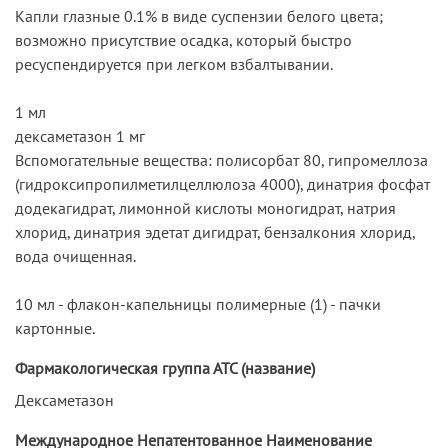
Капли глазные 0.1% в виде суспензии белого цвета;
возможно присутствие осадка, который быстро
ресуспендируется при легком взбалтывании.
1 мл
дексаметазон 1 мг
Вспомогательные вещества: полисорбат 80, гипромеллоза
(гидроксипропилметилцеллюлоза 4000), динатрия фосфат
додекагидрат, лимонной кислоты моногидрат, натрия
хлорид, динатрия эдетат дигидрат, бензалкония хлорид,
вода очищенная.
10 мл - флакон-капельницы полимерные (1) - пачки
картонные.
Фармакологическая группа АТС (название)
Дексаметазон
Международное Непатентованное Наименование