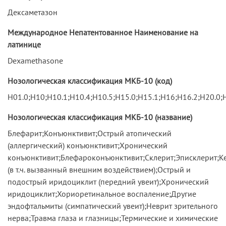
Дексаметазон
Международное Непатентованное Наименование на
латинице
Dexamethasone
Нозологическая классификация МКБ-10 (код)
H01.0;H10;H10.1;H10.4;H10.5;H15.0;H15.1;H16;H16.2;H20.0;
Нозологическая классификация МКБ-10 (название)
Блефарит;Конъюнктивит;Острый атопический
(аллергический) конъюнктивит;Хронический
конъюнктивит;Блефароконъюнктивит;Склерит;Эписклерит;К
(в т.ч. вызванный внешним воздействием);Острый и
подострый иридоциклит (передний увеит);Хронический
иридоциклит;Хориоретинальное воспаление;Другие
эндофтальмиты (симпатический увеит);Неврит зрительного
нерва;Травма глаза и глазницы;Термические и химические